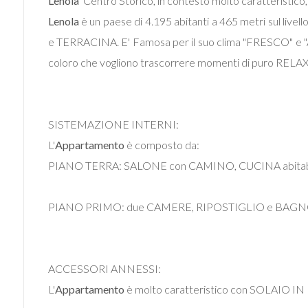
Lenola
 Centro Storico, in contesto molto caratteristic
mq
Lenola
è un paese di 4.195 abitanti a 465 metri sul li
e TERRACINA. E' Famosa per il suo clima "FRESCO" e "ASCI
coloro che vogliono trascorrere momenti di puro RELAX lo
SISTEMAZIONE INTERNI:
Locali
L'
Appartamento
è composto da:
minimi
PIANO TERRA: SALONE con CAMINO, CUCINA abitabile
Qualsiasi
PIANO PRIMO: due CAMERE, RIPOSTIGLIO e BAGN
1
2
ACCESSORI ANNESSI:
L'
Appartamento
è molto caratteristico con SOLAIO I
3