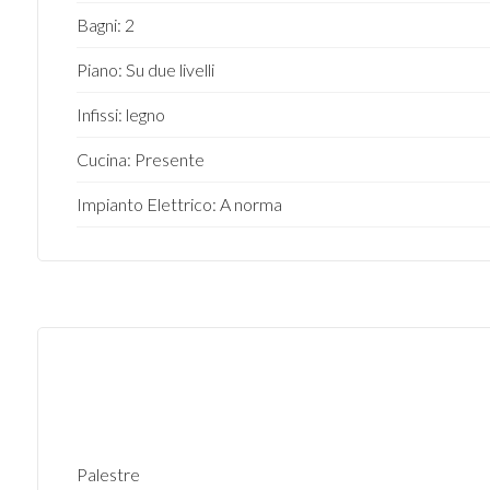
Bagni: 2
2
Piano: Su due livelli
3
Infissi: legno
4
Cucina: Presente
Impianto Elettrico: A norma
5
5+
Altre
opzioni
-
multiscelta
Palestre