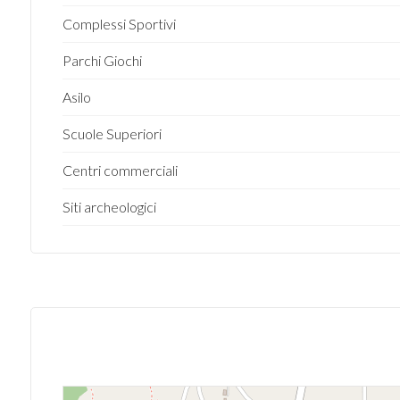
Giardino
Complessi Sportivi
Parchi Giochi
Posto auto/Box
Asilo
Balcone/Terrazzo
Scuole Superiori
Ascensore
Centri commerciali
Siti archeologici
Arredato
Nuova costruzione
Lusso