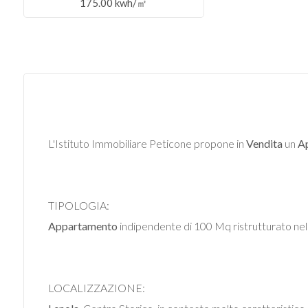
175.00 kwh/㎡
Commerciali
Industriali
Terreni
L'Istituto Immobiliare Peticone propone in
Vendita
un
A
Prezzo
TIPOLOGIA:
Appartamento
indipendente di 100 Mq ristrutturato
LOCALIZZAZIONE:
Totale