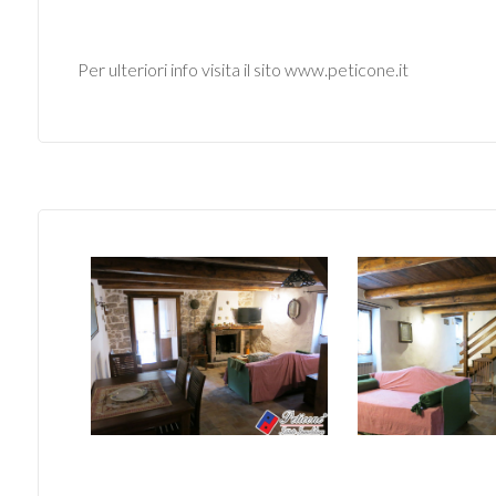
4
Per ulteriori info visita il sito www.peticone.it
5
5+
Bagni
minimi
Qualsiasi
1
2