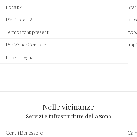
Locali: 4
Stat
Piani totali: 2
Ris
Termosifoni: presenti
Appa
Posizione: Centrale
Impi
Infissi in legno
Nelle vicinanze
Servizi e infrastrutture della zona
Centri Benessere
Camp