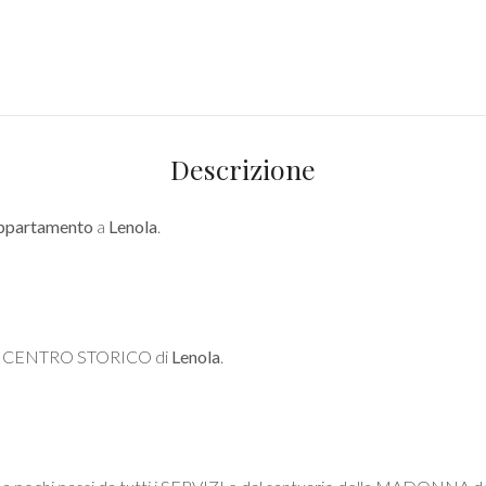
Descrizione
ppartamento
a
Lenola
.
 nel CENTRO STORICO di
Lenola
.