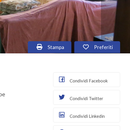
Stampa: Cod. B1020RM
Preferiti: Cod.
Stampa
Preferiti
Condividi Facebook
pe
Condividi Twitter
Condividi Linkedin