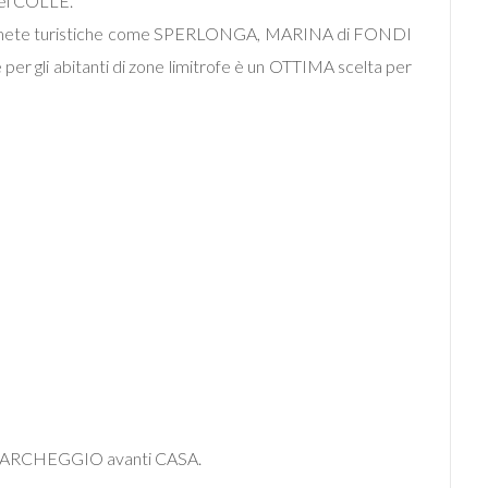
del COLLE.
astiche mete turistiche come SPERLONGA, MARINA di FONDI
per gli abitanti di zone limitrofe è un OTTIMA scelta per
e PARCHEGGIO avanti CASA.