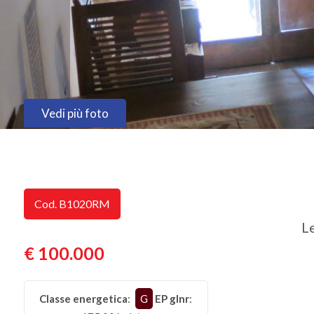
Provincia
Comune
Vedi più foto
Tipologia
Cod. B1020RM
-
L
multiscelta
€ 100.000
Qualsiasi
Classe energetica
:
G
EP glnr
:
Residenziali