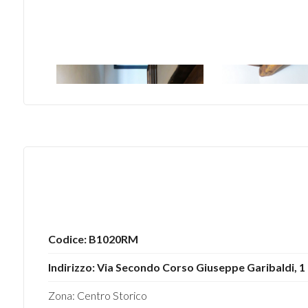
3
4
5
5+
Camere
minime
Codice: B1020RM
Qualsiasi
Indirizzo: Via Secondo Corso Giuseppe Garibaldi, 1
1
Zona: Centro Storico