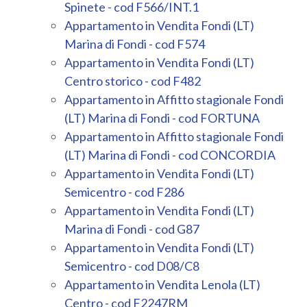
Spinete - cod F566/INT.1
2
Appartamento in Vendita Fondi (LT)
Marina di Fondi - cod F574
3
Appartamento in Vendita Fondi (LT)
Centro storico - cod F482
4
Appartamento in Affitto stagionale Fondi
(LT) Marina di Fondi - cod FORTUNA
Appartamento in Affitto stagionale Fondi
5
(LT) Marina di Fondi - cod CONCORDIA
Appartamento in Vendita Fondi (LT)
5+
Semicentro - cod F286
Appartamento in Vendita Fondi (LT)
Altre
Marina di Fondi - cod G87
opzioni
Appartamento in Vendita Fondi (LT)
-
Semicentro - cod D08/C8
multiscelta
Appartamento in Vendita Lenola (LT)
Centro - cod F2247RM