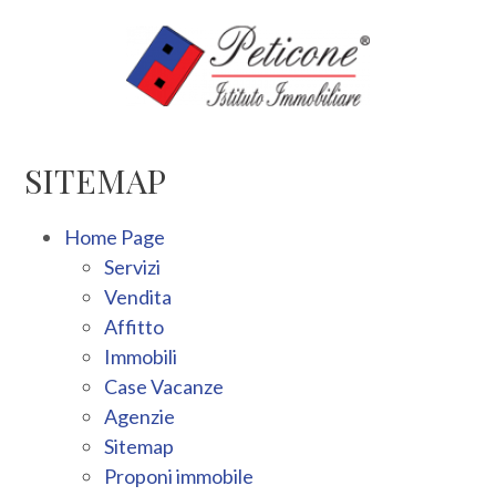
Codice
HOME
SERVIZI
Contratto
SITEMAP
IMMOBILI
Qualsiasi
Home Page
CASE
Servizi
Vendita
Vendita
VACANZE
Affitto
Immobili
Affitto
AGENZIE
Case Vacanze
Agenzie
Scegli
Sitemap
dove
Proponi immobile
cercare