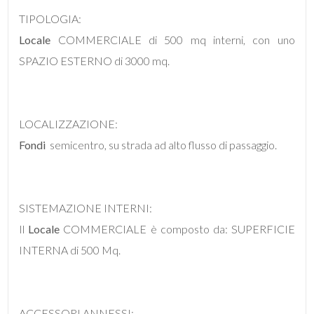
mq
TIPOLOGIA:
Locale
COMMERCIALE di 500 mq interni, con uno
SPAZIO ESTERNO di 3000 mq.
LOCALIZZAZIONE:
Locali
Fondi
 semicentro, su strada ad alto flusso di passaggio.
minimi
Qualsiasi
SISTEMAZIONE INTERNI:
Il
Locale
COMMERCIALE è composto da: SUPERFICIE
1
INTERNA di 500 Mq.
2
3
ACCESSORI ANNESSI: