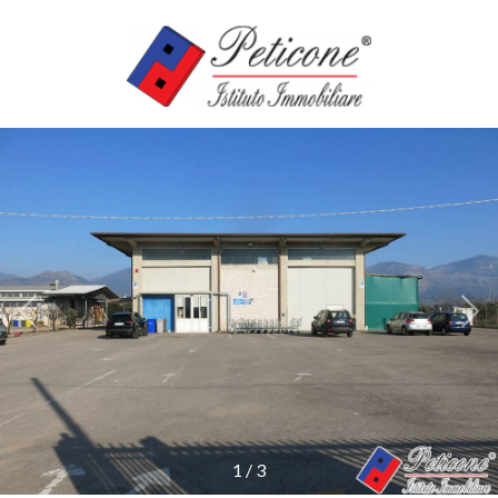
Codice
HOME
SERVIZI
Contratto
IMMOBILI
Qualsiasi
CASE
Vendita
VACANZE
Affitto
AGENZIE
Scegli
dove
1
/
3
cercare