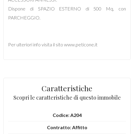
Dispone di SPAZIO ESTERNO di 500 Mq, con
4
PARCHEGGIO.
5
Per ulteriori info visita il sito www.peticone.it
5+
Bagni
minimi
Caratteristiche
Qualsiasi
Scopri le caratteristiche di questo immobile
1
Codice: A204
Contratto: Affitto
2