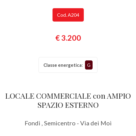
Provincia
Cod. A204
Comune
€ 3.200
Classe energetica
:
G
Tipologia
-
LOCALE COMMERCIALE con AMPIO
multiscelta
SPAZIO ESTERNO
Qualsiasi
Fondi , Semicentro - Via dei Moi
Residenziali