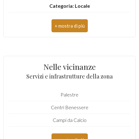
Categoria: Locale
3
Indirizzo: Via dei Moi
4
CAP: 4022
Comune: Fondi
5
Zona: Semicentro
Nelle vicinanze
5+
Totale mq: 3.500 mq
Servizi e infrastrutture della zona
Mq coperti: 500 mq
Camere
Palestre
Mq scoperti: 3.000 mq
minime
Centri Benessere
Qualsiasi
Campi da Calcio
1
Complessi Sportivi