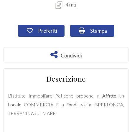
4 mq
Commerciali
Preferiti: Cod. A204
Stampa: Cod. A204
Preferiti
Stampa
Industriali
Terreni
Condividi
Condividi
Prezzo
Descrizione
L'Istituto Immobiliare Peticone propone in
Affitto
un
Locale
COMMERCIALE a
Fondi
, vicino SPERLONGA,
TERRACINA e al MARE.
Totale