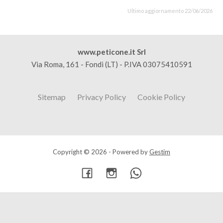
Ultimo aggiornamento 22/06/2026
www.peticone.it Srl
Via Roma, 161 - Fondi (LT) - P.IVA 03075410591
Sitemap
Privacy Policy
Cookie Policy
Copyright © 2026 - Powered by
Gestim
Torna su