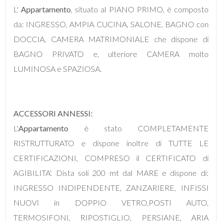
L'
Appartamento
, situato al PIANO PRIMO, è composto
da: INGRESSO, AMPIA CUCINA, SALONE, BAGNO con
4
DOCCIA, CAMERA MATRIMONIALE che dispone di
BAGNO PRIVATO e, ulteriore CAMERA molto
5
LUMINOSA e SPAZIOSA.
5+
ACCESSORI ANNESSI:
Bagni
L'
Appartamento
è stato COMPLETAMENTE
minimi
RISTRUTTURATO e dispone inoltre di TUTTE LE
Qualsiasi
CERTIFICAZIONI, COMPRESO il CERTIFICATO di
AGIBILITA'. Dista soli 200 mt dal MARE e dispone di:
1
INGRESSO INDIPENDENTE, ZANZARIERE, INFISSI
NUOVI in DOPPIO VETRO,POSTI AUTO,
2
TERMOSIFONI, RIPOSTIGLIO, PERSIANE, ARIA