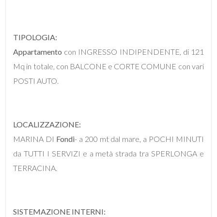
mq
TIPOLOGIA:
Appartamento
con INGRESSO INDIPENDENTE, di 121
Mq in totale, con BALCONE e CORTE COMUNE con vari
POSTI AUTO.
Locali
minimi
LOCALIZZAZIONE:
Qualsiasi
MARINA DI
Fondi
- a 200 mt dal mare, a POCHI MINUTI
da TUTTI I SERVIZI e a metà strada tra SPERLONGA e
1
TERRACINA.
2
SISTEMAZIONE INTERNI:
3