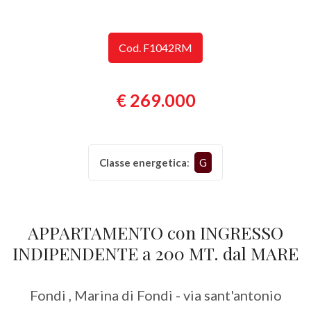
Provincia
Cod. F1042RM
Comune
€ 269.000
Classe energetica
:
G
Tipologia
-
multiscelta
APPARTAMENTO con INGRESSO
INDIPENDENTE a 200 MT. dal MARE
Qualsiasi
Fondi , Marina di Fondi - via sant'antonio
Residenziali