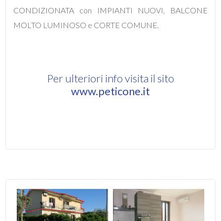
CONDIZIONATA con IMPIANTI NUOVI, BALCONE
3
MOLTO LUMINOSO e CORTE COMUNE.
4
5
Per ulteriori info visita il sito
www.peticone.it
5+
Camere
minime
Qualsiasi
1