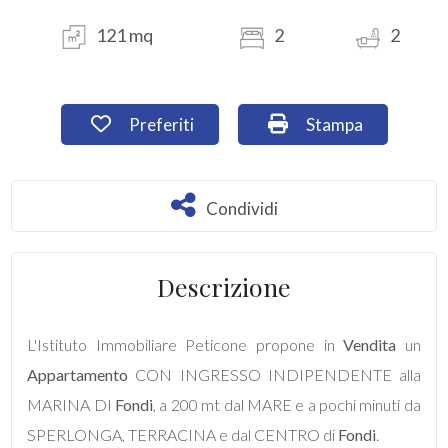
121 mq
2
2
Commerciali
Industriali
Preferiti: Cod. F1042RM
Stampa: Cod. F10
Preferiti
Stampa
Terreni
Condividi
Condividi
Prezzo
Descrizione
L'Istituto Immobiliare Peticone propone in
Vendita
un
Appartamento
CON INGRESSO INDIPENDENTE alla
MARINA DI
Fondi
, a 200 mt dal MARE e a pochi minuti da
Totale
SPERLONGA, TERRACINA e dal CENTRO di
Fondi
.