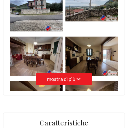
3
4
5
5+
mostra di più
Camere
minime
Qualsiasi
1
Caratteristiche