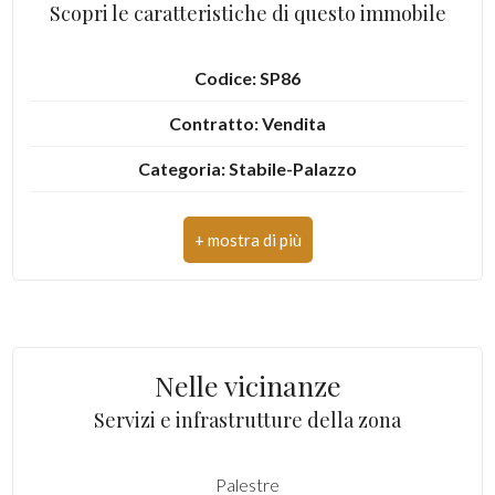
Scopri le caratteristiche di questo immobile
2
Codice: SP86
3
Contratto: Vendita
4
Categoria: Stabile-Palazzo
Indirizzo: VIA VALLE VIGNA
5
CAP: 4022
5+
Comune: Fondi
Zona: San Magno
Altre
Nelle vicinanze
opzioni
Totale mq: 207 mq
Servizi e infrastrutture della zona
-
Camere: 2
multiscelta
Palestre
Bagni: 1