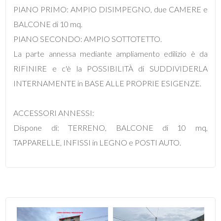
PIANO PRIMO: AMPIO DISIMPEGNO, due CAMERE e
BALCONE di 10 mq.
4
PIANO SECONDO: AMPIO SOTTOTETTO.
La parte annessa mediante ampliamento edilizio è da
5
RIFINIRE e c'è la POSSIBILITÀ di SUDDIVIDERLA
5+
INTERNAMENTE in BASE ALLE PROPRIE ESIGENZE.
ACCESSORI ANNESSI:
Bagni
Dispone di: TERRENO, BALCONE di 10 mq,
minimi
TAPPARELLE, INFISSI in LEGNO e POSTI AUTO.
Qualsiasi
1
2