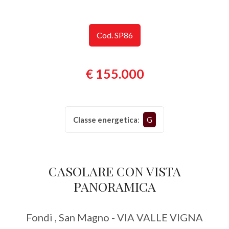
Provincia
Cod. SP86
Comune
€ 155.000
Classe energetica
:
G
Tipologia
-
multiscelta
CASOLARE CON VISTA
PANORAMICA
Qualsiasi
Fondi , San Magno - VIA VALLE VIGNA
Residenziali