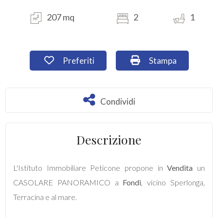
207 mq
2
1
Commerciali
Industriali
Preferiti: Cod. SP86
Stampa: Cod. SP86
Preferiti
Stampa
Terreni
Condividi
Condividi
Prezzo
Descrizione
L'Istituto Immobiliare Peticone propone in
Vendita
un
CASOLARE PANORAMICO a
Fondi
, vicino Sperlonga,
Terracina e al mare.
Totale