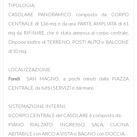
mq
TIPOLOGIA:
CASOLARE PANORAMICO composto da CORPO
CENTRALE di 136 mq e da una PARTE AMPLIATA di 61
mq da RIFINIRE, che è stata annessa al corpo centrale.
Dispone inoltre di TERRENO, POSTI AUTO e BALCONE
di 10 mq.
Locali
minimi
LOCALIZZAZIONE:
Fondi
 SAN MAGNO, a pochi minuti dalla PIAZZA
Qualsiasi
CENTRALE, da tutti i SERVIZI e dal mare.
1
SISTEMAZIONE INTERNI:
Il CORPO CENTRALE del CASOLARE è composto da:
2
PIANO RIALZATO: INGRESSO, SALA, CUCINA
ABITABILE con ARCO A VISTA e BAGNO con DOCCIA.
3