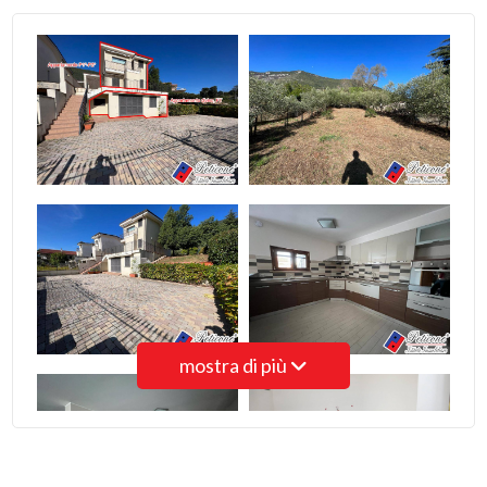
3
4
5
5+
Camere
minime
mostra di più
Qualsiasi
1