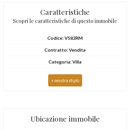
2
Caratteristiche
Scopri le caratteristiche di questo immobile
3
Codice: V582RM
4
Contratto: Vendita
5
Categoria: Villa
Indirizzo: Via Libero De Libero
5+
CAP: 4025
Altre
Comune: Lenola
opzioni
Zona: Semicentro
-
Ubicazione immobile
multiscelta
Totale mq: 144 mq