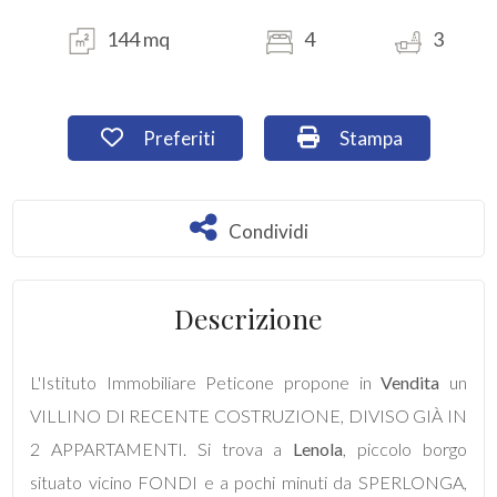
144 mq
4
3
Commerciali
Industriali
Preferiti: Cod. V582RM
Stampa: Cod. V58
Preferiti
Stampa
Terreni
Condividi
Condividi
Prezzo
Descrizione
L'Istituto Immobiliare Peticone propone in
Vendita
un
VILLINO DI RECENTE COSTRUZIONE, DIVISO GIÀ IN
2 APPARTAMENTI. Si trova a
Lenola
, piccolo borgo
Totale
situato vicino FONDI e a pochi minuti da SPERLONGA,