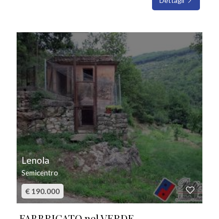
Dettagli
IN VENDITA
Lenola
Semicentro
€ 190.000
FABBRICATO nel VERDE