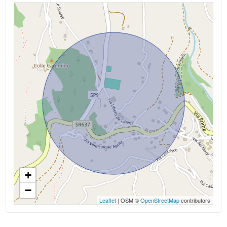
Camere: 4
Giardino
Bagni: 3
Posto auto/Box
Locali: 6
Balcone/Terrazzo
Stato conservazione: Ottimo
Piano: Multipiano
Ascensore
Piani totali: 3
Arredato
Riscaldamento: Autonomo
Infissi: DOPPIOVETRO
Nuova costruzione
Termosifoni: TERMOSIFONI
+
Lusso
−
Appartamenti Totali: 2
Leaflet
| OSM ©
OpenStreetMap
contributors
Stato attuale: Libero al rogito