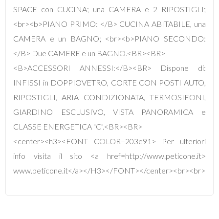
SPACE con CUCINA; una CAMERA e 2 RIPOSTIGLI;
<br><b>PIANO PRIMO: </B> CUCINA ABITABILE, una
4
CAMERA e un BAGNO; <br><b>PIANO SECONDO:
</B> Due CAMERE e un BAGNO.<BR><BR>
5
<B>ACCESSORI ANNESSI:</B><BR> Dispone di:
5+
INFISSI in DOPPIOVETRO, CORTE CON POSTI AUTO,
RIPOSTIGLI, ARIA CONDIZIONATA, TERMOSIFONI,
GIARDINO ESCLUSIVO, VISTA PANORAMICA e
Bagni
CLASSE ENERGETICA "C".<BR><BR>
minimi
<center><h3><FONT COLOR=203e91> Per ulteriori
Qualsiasi
info visita il sito <a href=http://www.peticone.it>
www.peticone.it</a></H3></FONT></center><br><br>
1
2