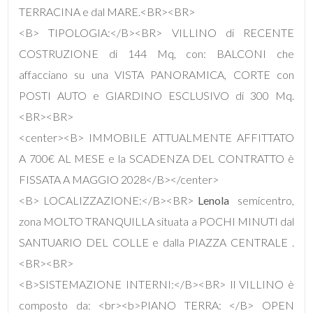
mq
TERRACINA e dal MARE.<BR><BR>
<B> TIPOLOGIA:</B><BR> VILLINO di RECENTE
COSTRUZIONE di 144 Mq, con: BALCONI che
affacciano su una VISTA PANORAMICA, CORTE con
POSTI AUTO e GIARDINO ESCLUSIVO di 300 Mq.
<BR><BR>
Locali
<center><B> IMMOBILE ATTUALMENTE AFFITTATO
minimi
A 700€ AL MESE e la SCADENZA DEL CONTRATTO è
FISSATA A MAGGIO 2028</B></center>
Qualsiasi
<B> LOCALIZZAZIONE:</B><BR>
Lenola
 semicentro,
zona MOLTO TRANQUILLA situata a POCHI MINUTI dal
1
SANTUARIO DEL COLLE e dalla PIAZZA CENTRALE .
<BR><BR>
2
<B>SISTEMAZIONE INTERNI:</B><BR> Il VILLINO è
composto da: <br><b>PIANO TERRA: </B> OPEN
3