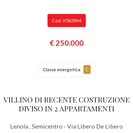
Provincia
Cod. V582RM
Comune
€ 250.000
Classe energetica
:
C
Tipologia
-
VILLINO DI RECENTE COSTRUZIONE
multiscelta
DIVISO IN 2 APPARTAMENTI
Qualsiasi
Lenola , Semicentro - Via Libero De Libero
Residenziali