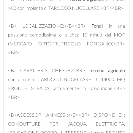
mq
MQ con impianto di TAROCCO NUCELLARE.<BR><BR>
<B> LOCALIZZAZIONE:</B><BR>
Fondi
, in una
posizione comodissima e a circa 10 minuti dal MOF
(MERCATO ORTOFRUTTICOLO FONDANO)<BR>
<BR>
Locali
minimi
<B> CARATTERISTICHE:</B><BR>
Terreno agricolo
con piante di TAROCCO NUCELLARE DI 14000 MQ
Qualsiasi
FRONTE STRADA, attualmente in produzione.<BR>
<BR>
1
2
<B>ACCESSORI ANNESSI:</B><BR> DISPONE DI:
CONDUTTURE PER L'ACQUA, ELETTRICITA',
3
IRRIGAZIONE, POZZO. IL TERRENO si trova FRONTE