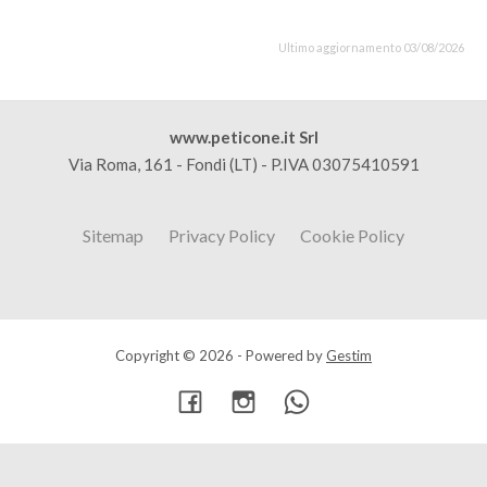
Ultimo aggiornamento 03/08/2026
www.peticone.it Srl
Via Roma, 161 - Fondi (LT) - P.IVA 03075410591
Sitemap
Privacy Policy
Cookie Policy
Copyright © 2026 - Powered by
Gestim
Torna su