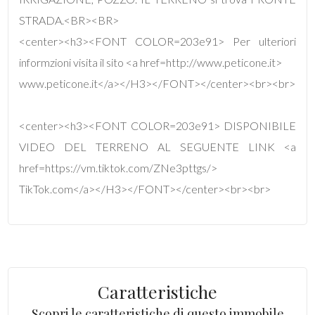
STRADA.<BR><BR>
4
<center><h3><FONT COLOR=203e91> Per ulteriori
informzioni visita il sito <a href=http://www.peticone.it>
5
www.peticone.it</a></H3></FONT></center><br><br>
5+
<center><h3><FONT COLOR=203e91> DISPONIBILE
VIDEO DEL TERRENO AL SEGUENTE LINK <a
Bagni
href=https://vm.tiktok.com/ZNe3pttgs/>
minimi
TikTok.com</a></H3></FONT></center><br><br>
Qualsiasi
1
Caratteristiche
2
Scopri le caratteristiche di questo immobile