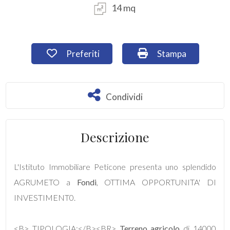
14 mq
Commerciali
Preferiti: Cod. TR95
Stampa: Cod. TR95
Preferiti
Stampa
Industriali
Terreni
Condividi
Condividi
Prezzo
Descrizione
L'Istituto Immobiliare Peticone presenta uno splendido
AGRUMETO a
Fondi
, OTTIMA OPPORTUNITA' DI
INVESTIMENT0.
Totale
<B> TIPOLOGIA:</B><BR>
Terreno agricolo
di 14000