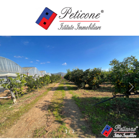
Codice
HOME
SERVIZI
Contratto
IMMOBILI
Qualsiasi
CASE
Vendita
VACANZE
Affitto
AGENZIE
Scegli
dove
1
/
3
cercare