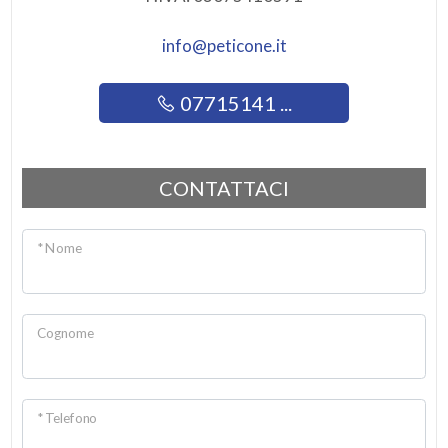
Luce
2
info@peticone.it
3
07715141 ...
4
CONTATTACI
5
* Nome
5+
Altre
Cognome
opzioni
-
multiscelta
* Telefono