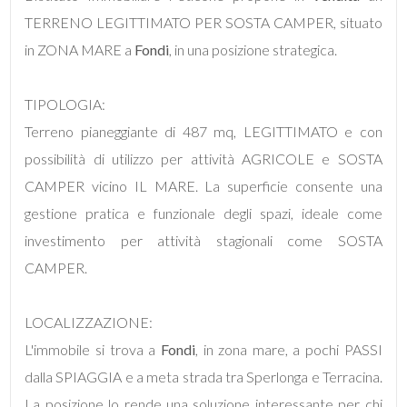
TERRENO LEGITTIMATO PER SOSTA CAMPER, situato
Commerciali
in ZONA MARE a
Fondi
, in una posizione strategica.
Industriali
TIPOLOGIA:
Terreno pianeggiante di 487 mq, LEGITTIMATO e con
Terreni
possibilità di utilizzo per attività AGRICOLE e SOSTA
CAMPER vicino IL MARE. La superficie consente una
gestione pratica e funzionale degli spazi, ideale come
Prezzo
investimento per attività stagionali come SOSTA
CAMPER.
LOCALIZZAZIONE:
L'immobile si trova a
Fondi
, in zona mare, a pochi PASSI
dalla SPIAGGIA e a meta strada tra Sperlonga e Terracina.
Totale
La posizione lo rende una soluzione interessante per chi