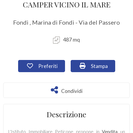
CAMPER VICINO IL MARE
Provincia
Fondi , Marina di Fondi - Via del Passero
Comune
487 mq
Preferiti: Cod. TR97
Stampa: Cod. TR97
Preferiti
Stampa
Tipologia
-
Condividi
Condividi
multiscelta
Descrizione
Qualsiasi
Residenziali
L'Istituto Immobiliare Peticone propone in
Vendita
un