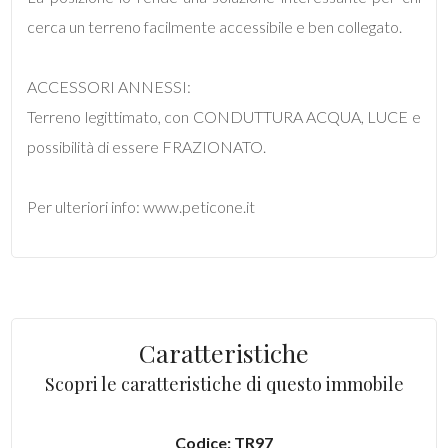
mq
cerca un terreno facilmente accessibile e ben collegato.
ACCESSORI ANNESSI:
Terreno legittimato, con CONDUTTURA ACQUA, LUCE e
possibilità di essere FRAZIONATO.
Locali
Per ulteriori info: www.peticone.it
minimi
Qualsiasi
1
Caratteristiche
Scopri le caratteristiche di questo immobile
2
3
Codice: TR97