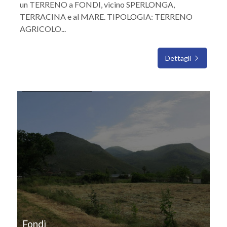
un TERRENO a FONDI, vicino SPERLONGA,
TERRACINA e al MARE. TIPOLOGIA: TERRENO
AGRICOLO...
Dettagli
IN VENDITA
Fondi