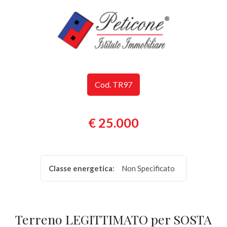
Codice
HOME
SERVIZI
Contratto
Cod. TR97
IMMOBILI
Qualsiasi
CASE
€ 25.000
Vendita
VACANZE
Affitto
AGENZIE
Classe energetica
:
Non Specificato
Scegli
dove
Terreno LEGITTIMATO per SOSTA
cercare