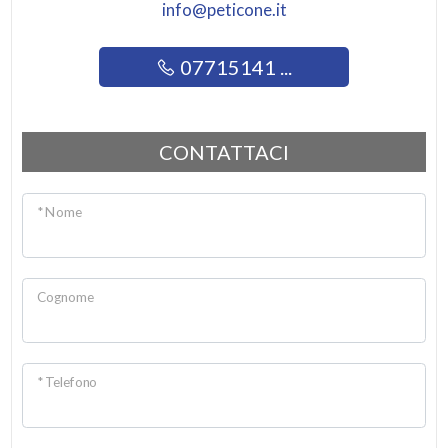
info@peticone.it
Giardino
07715141 ...
Posto auto/Box
Balcone/Terrazzo
CONTATTACI
Ascensore
* Nome
Arredato
Cognome
Nuova costruzione
Lusso
* Telefono