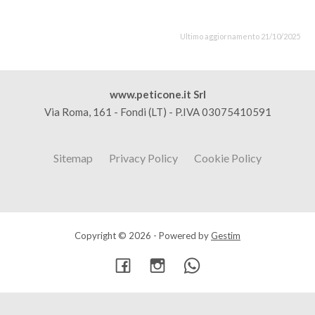
Ultimo aggiornamento 21/10/2025
www.peticone.it Srl
Via Roma, 161 - Fondi (LT) - P.IVA 03075410591
Sitemap
Privacy Policy
Cookie Policy
Copyright © 2026 - Powered by
Gestim
Torna su