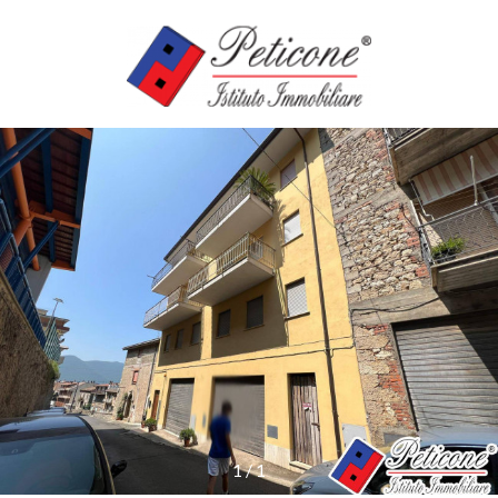
Codice
HOME
SERVIZI
Contratto
IMMOBILI
Qualsiasi
CASE
Vendita
VACANZE
Affitto
AGENZIE
Scegli
dove
1
/
1
cercare