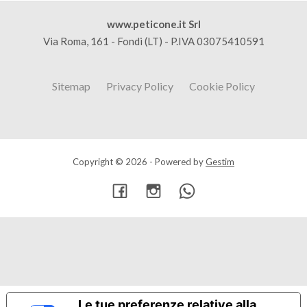
www.peticone.it Srl
Via Roma, 161 - Fondi (LT) - P.IVA 03075410591
Sitemap
Privacy Policy
Cookie Policy
Copyright © 2026 - Powered by
Gestim
Torna su
Le tue preferenze relative alla