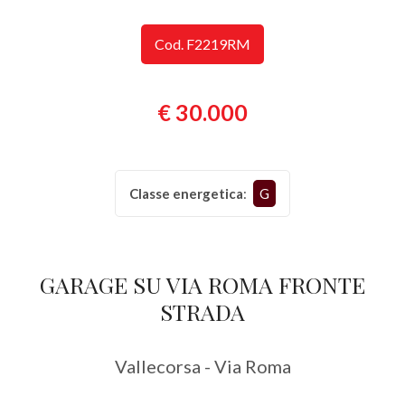
Provincia
Cod. F2219RM
Comune
€ 30.000
Classe energetica
:
G
Tipologia
-
GARAGE SU VIA ROMA FRONTE
multiscelta
STRADA
Qualsiasi
Vallecorsa - Via Roma
Residenziali