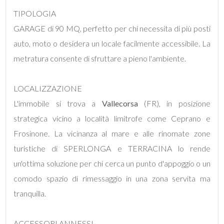
mq
TIPOLOGIA
GARAGE di 90 MQ, perfetto per chi necessita di più posti
auto, moto o desidera un locale facilmente accessibile. La
metratura consente di sfruttare a pieno l'ambiente.
LOCALIZZAZIONE
Locali
L'immobile si trova a
Vallecorsa
(FR), in posizione
minimi
strategica vicino a località limitrofe come Ceprano e
Frosinone. La vicinanza al mare e alle rinomate zone
Qualsiasi
turistiche di SPERLONGA e TERRACINA lo rende
un'ottima soluzione per chi cerca un punto d'appoggio o un
1
comodo spazio di rimessaggio in una zona servita ma
2
tranquilla.
3
ACCESSORI ANNESSI