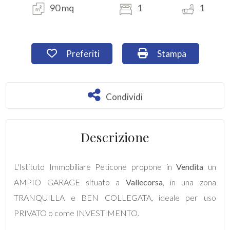
90 mq
1
1
Commerciali
Preferiti: Cod. F2219RM
Stampa: Cod. F22
Preferiti
Stampa
Industriali
Terreni
Condividi
Condividi
Prezzo
Descrizione
L'Istituto Immobiliare Peticone propone in
Vendita
un
AMPIO GARAGE situato a
Vallecorsa
, in una zona
TRANQUILLA e BEN COLLEGATA, ideale per uso
PRIVATO o come INVESTIMENTO.
Totale