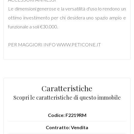
Le dimensioni generose e la versatilità d'uso lo rendono un
4
ottimo investimento per chi desidera uno spazio ampio e
funzionale a soli €30.000.
5
PER MAGGIORI INFO WWW.PETICONE.IT
5+
Bagni
minimi
Caratteristiche
Qualsiasi
Scopri le caratteristiche di questo immobile
1
Codice: F2219RM
Contratto: Vendita
2