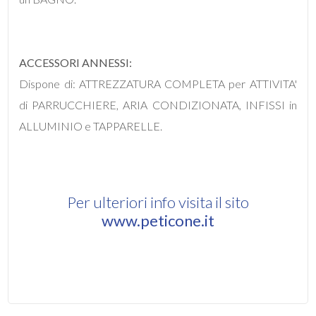
4
ACCESSORI ANNESSI:
5
Dispone di: ATTREZZATURA COMPLETA per ATTIVITA'
di PARRUCCHIERE, ARIA CONDIZIONATA, INFISSI in
5+
ALLUMINIO e TAPPARELLE.
Bagni
minimi
Per ulteriori info visita il sito
www.peticone.it
Qualsiasi
1
2