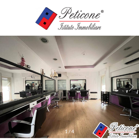
Codice
HOME
SERVIZI
Contratto
IMMOBILI
Qualsiasi
CASE
Vendita
VACANZE
Affitto
AGENZIE
Scegli
dove
1
/
4
cercare