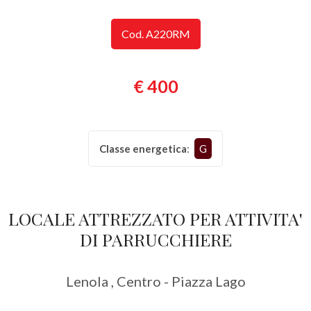
Provincia
Cod. A220RM
Comune
€ 400
Classe energetica
:
G
Tipologia
-
LOCALE ATTREZZATO PER ATTIVITA'
multiscelta
DI PARRUCCHIERE
Qualsiasi
Lenola , Centro - Piazza Lago
Residenziali