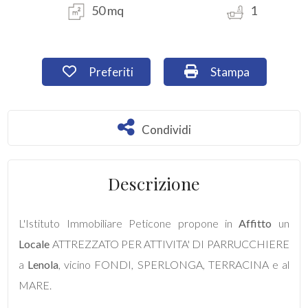
50 mq
1
Commerciali
Preferiti: Cod. A220RM
Stampa: Cod. A22
Preferiti
Stampa
Industriali
Terreni
Condividi
Condividi
Prezzo
Descrizione
L'Istituto Immobiliare Peticone propone in
Affitto
un
Locale
ATTREZZATO PER ATTIVITA' DI PARRUCCHIERE
a
Lenola
, vicino FONDI, SPERLONGA, TERRACINA e al
MARE.
Totale