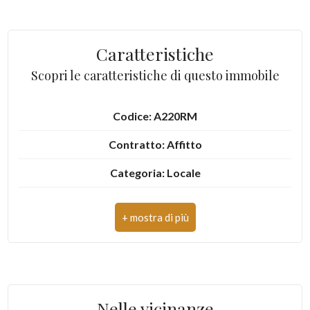
3
Caratteristiche
4
Scopri le caratteristiche di questo immobile
5
Codice: A220RM
Contratto: Affitto
5+
Categoria: Locale
Camere
Indirizzo: Piazza Lago
minime
CAP: 4025
Qualsiasi
Comune: Lenola
Zona: Centro
1
Nelle vicinanze