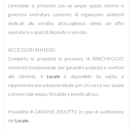
L'immobile si presenta con un ampio spazio interno e
generosa metratura consente di organizzare ambienti
4
dedicati alla vendita, all'accoglienza clienti, ad uffici
operativi o a spazi di deposito e servizio.
5
5+
ACCESSORI ANNESSI
Completa la proprietà la presenza di PARCHEGGIO,
elemento fondamentale per garantire praticità e comfort
Bagni
alla clientela. Il
Locale
è disponibile da subito e
minimi
rappresenta una soluzione ideale per chi cerca uno spazio
Qualsiasi
commerciale ampio, flessibile e pronto all'uso.
1
Possibilità di CANONE RIDOTTO in caso di suddivisione
del
Locale
.
2