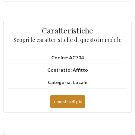
2
3
Caratteristiche
Scopri le caratteristiche di questo immobile
4
Codice: AC704
5
Contratto: Affitto
5+
Categoria: Locale
Indirizzo: Via San Martino
Altre
opzioni
CAP: 4025
-
Comune: Lenola
multiscelta
Zona: Centro