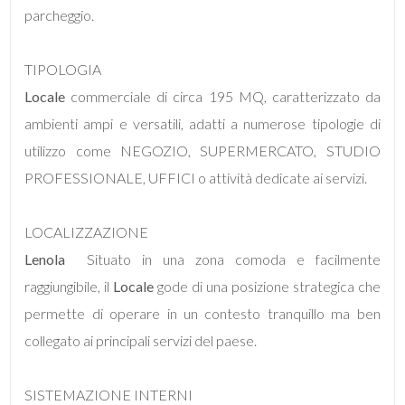
mq
parcheggio.
TIPOLOGIA
Locale
commerciale di circa 195 MQ, caratterizzato da
ambienti ampi e versatili, adatti a numerose tipologie di
utilizzo come NEGOZIO, SUPERMERCATO, STUDIO
Locali
PROFESSIONALE, UFFICI o attività dedicate ai servizi.
minimi
LOCALIZZAZIONE
Qualsiasi
Lenola
 Situato in una zona comoda e facilmente
raggiungibile, il
Locale
gode di una posizione strategica che
1
permette di operare in un contesto tranquillo ma ben
collegato ai principali servizi del paese.
2
SISTEMAZIONE INTERNI
3