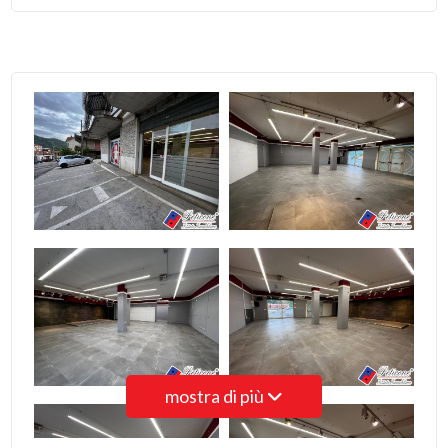
3
4
5
5+
Camere
minime
Qualsiasi
mostra di più
1