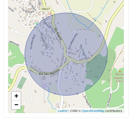
Asilo
Scuole Elementari
Scuole Medie
Scuole Superiori
Bar
Uffici postali
Centri commerciali
Uffici comunali
+
−
Supermercato
Leaflet
| OSM ©
OpenStreetMap
contributors
Siti archeologici
Ristoranti