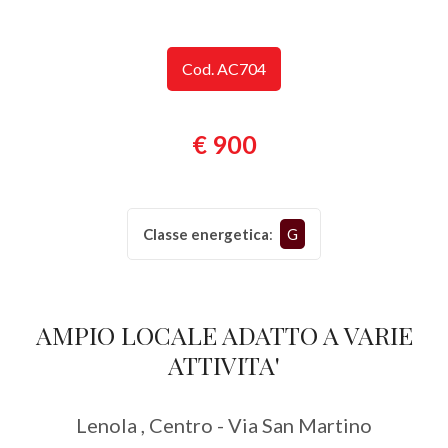
Provincia
Cod. AC704
Comune
€ 900
Classe energetica
:
G
Tipologia
-
multiscelta
AMPIO LOCALE ADATTO A VARIE
ATTIVITA'
Qualsiasi
Lenola , Centro - Via San Martino
Residenziali