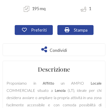
195 mq
1
Commerciali
Industriali
Preferiti: Cod. AC704
Stampa: Cod. AC7
Preferiti
Stampa
Terreni
Condividi
Condividi
Prezzo
Descrizione
Proponiamo in
Affitto
un AMPIO
Locale
COMMERCIALE situato a
Lenola
(LT), ideale per chi
desidera avviare o ampliare la propria attività in una zona
Totale
facilmente accessibile e con comoda possibilità di